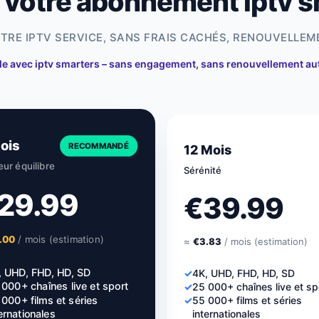
 votre abonnement iptv s
TRE IPTV SERVICE, SANS FRAIS CACHÉS, RENOUVELLEM
e avec iptv smarters – sans engagement, sans renouvellement a
ois
RECOMMANDÉ
12 Mois
eur équilibre
Sérénité
29.99
€39.99
.00
/ mois (estimation)
≈
€3.83
/ mois (estimation)
, UHD, FHD, HD, SD
✓
4K, UHD, FHD, HD, SD
000+ chaînes live et sport
✓
25 000+ chaînes live et sp
000+ films et séries
✓
55 000+ films et séries
internationales
ernationales