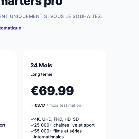
marters pro
ENT UNIQUEMENT SI VOUS LE SOUHAITEZ.
utomatique
24 Mois
Long terme
€69.99
≈
€3.17
/ mois (estimation)
✓
4K, UHD, FHD, HD, SD
ort
✓
25 000+ chaînes live et sport
✓
55 000+ films et séries
internationales