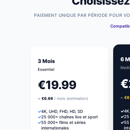
Choisissez
PAIEMENT UNIQUE PAR PÉRIODE POUR VO
Compatibl
6 M
3 Mois
Meill
Essentiel
€
€19.99
≈
€6
≈
€6.66
/ mois (estimation)
✓
4K
✓
4K, UHD, FHD, HD, SD
✓
25 
✓
25 000+ chaînes live et sport
✓
55 
✓
55 000+ films et séries
internationales
int