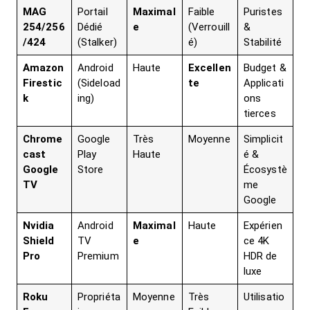
MAG
Portail
Maximal
Faible
Puristes
254/256
Dédié
e
(Verrouill
&
/424
(Stalker)
é)
Stabilité
Amazon
Android
Haute
Excellen
Budget &
Firestic
(Sideload
te
Applicati
k
ing)
ons
tierces
Chrome
Google
Très
Moyenne
Simplicit
cast
Play
Haute
é &
Google
Store
Écosystè
TV
me
Google
Nvidia
Android
Maximal
Haute
Expérien
Shield
TV
e
ce 4K
Pro
Premium
HDR de
luxe
Roku
Propriéta
Moyenne
Très
Utilisatio