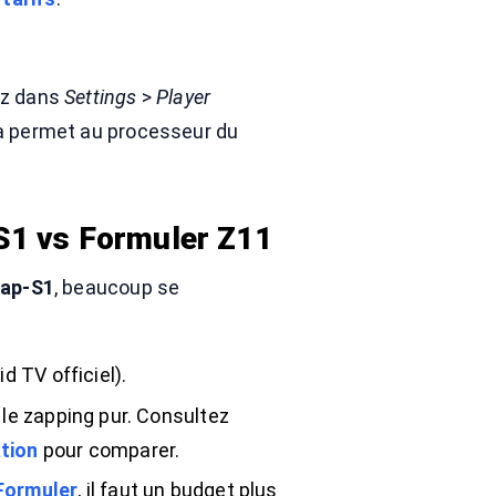
lez dans
Settings
>
Player
a permet au processeur du
-S1 vs Formuler Z11
eap-S1
, beaucoup se
d TV officiel).
 le zapping pur. Consultez
tion
pour comparer.
 Formuler
, il faut un budget plus