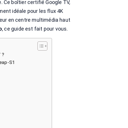
. Ce boîtier certifié Google TV,
ent idéale pour les flux 4K
seur en centre multimédia haut
o
, ce guide est fait pour vous.
V ?
Leap-S1
1