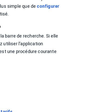
plus simple que de
configurer
tisé.
o
la barre de recherche. Si elle
utiliser l’application
C’est une procédure courante
e
tarifs
.