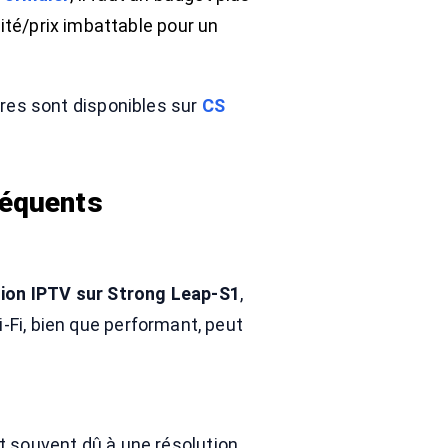
lité/prix imbattable pour un
ires sont disponibles sur
CS
réquents
tion IPTV sur Strong Leap-S1
,
-Fi, bien que performant, peut
st souvent dû à une résolution